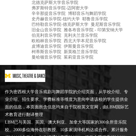
北德克萨斯大学音乐学院
弗罗斯特音乐学院-迈阿密大学
辛辛那提音乐学院
博耶音乐与舞蹈学院
史丹赫音乐学院-纽约大学
耶鲁音乐学院
巴特勒音乐学院-德克萨斯大学
曼尼斯音乐学院
旧金山音乐学院
雅各布音乐学院 - 印第安纳大学
伯克利音乐学院
克利夫兰音乐学院
欧柏林音乐学院
西北大学本尼音乐学院
皮博迪音乐学院
伊斯曼音乐学院
柯蒂斯音乐学院
新英格兰音乐学院
曼哈顿音乐学院
茱莉亚音乐学院
作为密西根大学音乐戏剧与舞蹈学院的介绍页面，从学校介绍、专
业介绍、招生要求、学费标准等维度为意向申请该校的学生提供全
面的信息，本页面所含信息均来自于院校英文官网，由LBM国际艺
术教育进行翻译整理
LBM已与美国、英国、澳大利亚、加拿大等国家的300余所音乐院
校、2000多位海外在职教授、10多家演绎机构达成合作。累计服务