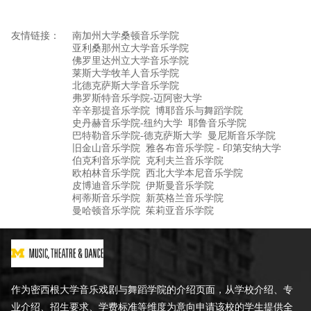
友情链接：
南加州大学桑顿音乐学院
亚利桑那州立大学音乐学院
佛罗里达州立大学音乐学院
莱斯大学牧羊人音乐学院
北德克萨斯大学音乐学院
弗罗斯特音乐学院-迈阿密大学
辛辛那提音乐学院
博耶音乐与舞蹈学院
史丹赫音乐学院-纽约大学
耶鲁音乐学院
巴特勒音乐学院-德克萨斯大学
曼尼斯音乐学院
旧金山音乐学院
雅各布音乐学院 - 印第安纳大学
伯克利音乐学院
克利夫兰音乐学院
欧柏林音乐学院
西北大学本尼音乐学院
皮博迪音乐学院
伊斯曼音乐学院
柯蒂斯音乐学院
新英格兰音乐学院
曼哈顿音乐学院
茱莉亚音乐学院
作为密西根大学音乐戏剧与舞蹈学院的介绍页面，从学校介绍、专
业介绍、招生要求、学费标准等维度为意向申请该校的学生提供全