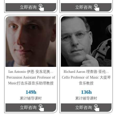
立即咨询
立即咨询
Ian Antonio 伊恩·安东尼奥...
Richard Aaron 理查德·亚伦...
Percussion Assistant Professor of
Cello Professor of Music 大提琴
Music打击乐器音乐助理教授
音乐教授
149h
136h
累计辅导课时
累计辅导课时
立即咨询
立即咨询